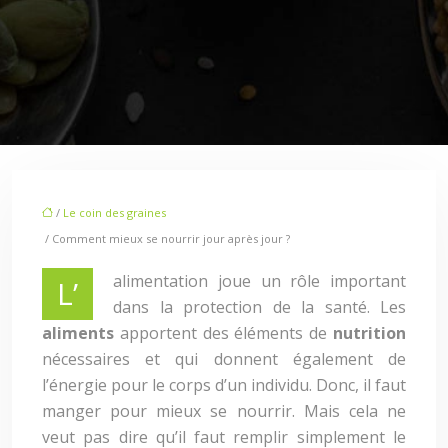
/
Le coin des graines
/ Comment mieux se nourrir jour après jour ?
alimentation joue un rôle important
L’
dans la protection de la santé. Les
aliments
apportent des éléments de
nutrition
nécessaires et qui donnent également de
l’énergie pour le corps d’un individu. Donc, il faut
manger pour mieux se nourrir. Mais cela ne
veut pas dire qu’il faut remplir simplement le