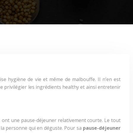
se hygiène de vie et même de malbouffe. Il n’en est
e privilégier les ingrédients healthy et ainsi entretenir
ui ont une pause-déjeuner relativement courte. Le tout
de la personne qui en déguste. Pour sa
pause-déjeuner