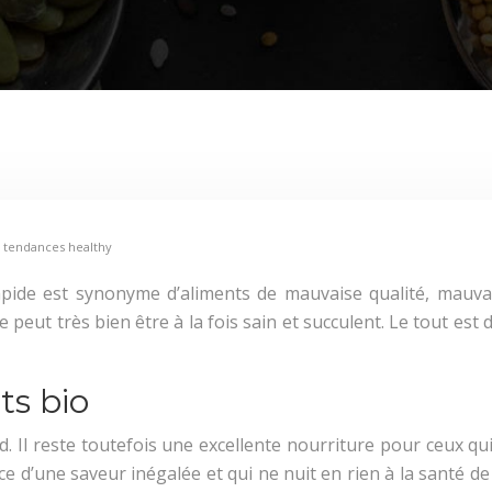
s tendances healthy
pide est synonyme d’aliments de mauvaise qualité, mauvai
peut très bien être à la fois sain et succulent. Le tout est d
ts bio
. Il reste toutefois une excellente nourriture pour ceux q
ouce d’une saveur inégalée et qui ne nuit en rien à la santé 