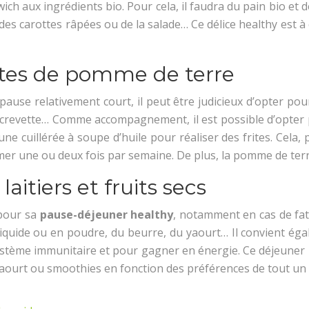
ch aux ingrédients bio. Pour cela, il faudra du pain bio et d
t des carottes râpées ou de la salade… Ce délice healthy est
rites de pomme de terre
pause relativement court, il peut être judicieux d’opter pou
 crevette… Comme accompagnement, il est possible d’opter po
e cuillérée à soupe d’huile pour réaliser des frites. Cela, p
mer une ou deux fois par semaine. De plus, la pomme de terre
aitiers et fruits secs
 pour sa
pause-déjeuner healthy
, notamment en cas de fati
t liquide ou en poudre, du beurre, du yaourt… Il convient ég
 système immunitaire et pour gagner en énergie. Ce déjeuner 
yaourt ou smoothies en fonction des préférences de tout un