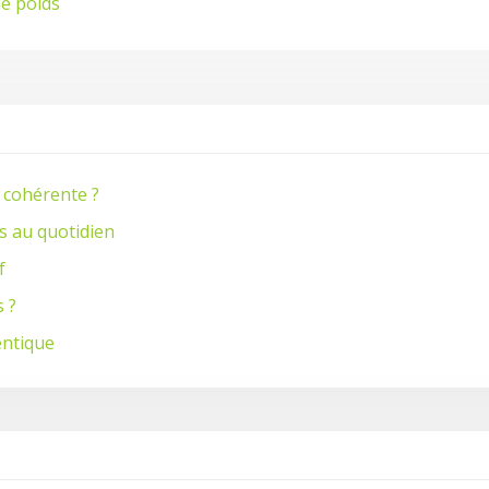
de poids
 cohérente ?
s au quotidien
f
s ?
entique