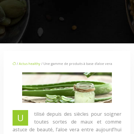
/
Actus healthy
/ Une gamme de produits à base d’aloe vera
tilisé depuis des siècles pour soigner
U
toutes sortes de maux et comme
astuce de beauté, l’aloe vera entre aujourd’hui